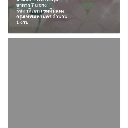
อาคาร 7 แขวง
รัชดาภิเษก เขตดินแดง
กรุงเทพมหานคร จำนวน
1 งาน
ร่าง
ประกาศ
จ้าง
ก่อสร้าง
ปรับปรุง
พื้นที่
Co-
Working
Space
ชั้น
6
อาคาร