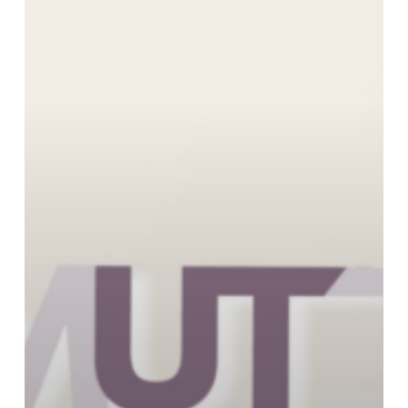
7
แขวง
รัชดาภิเษก
เขต
ดินแดง
กรุงเทพมหานคร
จำนวน
1
งาน