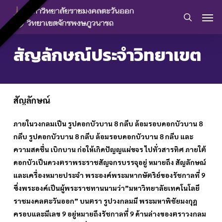
Skip
Men
to
search
main
content
สัญลักษณ์ประจำวิทยาเขต
สัญลักษณ์
ภายในวงกลมเป็น
รูปดอกบัวบาน 8 กลีบ ล้อมรอบดอกบัวบาน 8
กลีบ
รูปดอกบัวบาน 8 กลีบ ล้อมรอบดอกบัวบาน 8 กลีบ และ
ความสดชื่น เบิกบาน ก่อให้เกิดปัญญแผ่ขจร ไปทั่วสารทิศ
ภายใต้
ดอกบัวเป็นดวงตราพระราชสัญจกรบรรจุอยู่
หมายถึง สัญลักษณ์
และเครื่องหมายประจำ พระองค์พระมหากษัตริย์ของรัชกาลที่ 9
ซึ่งพระองค์เป็นผู้พระราชทานนามว่า”มหาวิทยาลัยเทคโนโลยี
ราชมงคลตะวันออก” บนตรา รูปวงกลมมี
พระมหาพิชัยมงกุฎ
ครอบและมีเลข 9 อยู่
หมายถึงรัชกาลที่ 9 ด้านล่างของตราวงกลม